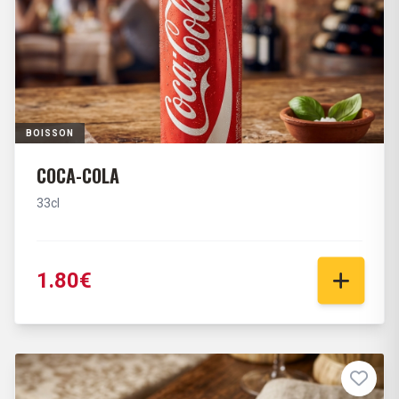
BOISSON
COCA-COLA
33cl
1.80€