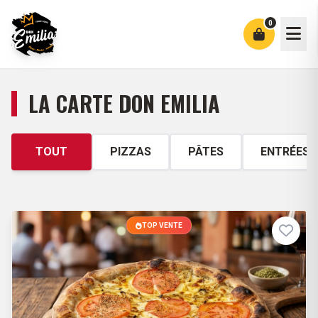
0
NOM DU PRODUIT
LA CARTE DON EMILIA
INSTRUCTIONS SPÉCIALES
TOUT
PIZZAS
PÂTES
ENTRÉES
-
1
+
Quantité
TOP VENTE
AJOUTER AU PANIER
0,00 €